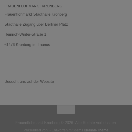
FRAUENFLOHMARKT KRONBERG
Frauenflohmarkt Stadthalle Kronberg
Stadthalle Zugang über Berliner Platz
Heinrich-Winter-Straße 1
61476 Kronberg im Taunus
Besucht uns auf der Website
Frauenflohmarkt Kronberg © 2026. Alle Rechte vorbehalten.
Präsentiert von
- Entworfen mit dem
Hueman-Theme