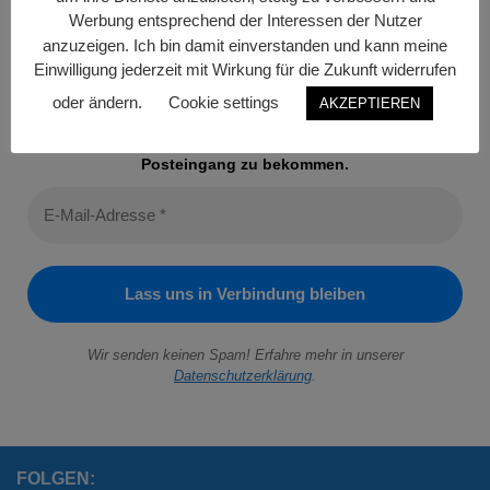
Werbung entsprechend der Interessen der Nutzer
Oh, hallo 👋
anzuzeigen. Ich bin damit einverstanden und kann meine
Einwilligung jederzeit mit Wirkung für die Zukunft widerrufen
Schön, dich zu treffen.
oder ändern.
Cookie settings
AKZEPTIEREN
Trag dich ein, um jeden Monat tolle Inhalte in deinen
Posteingang zu bekommen.
Wir senden keinen Spam! Erfahre mehr in unserer
Datenschutzerklärung
.
FOLGEN: